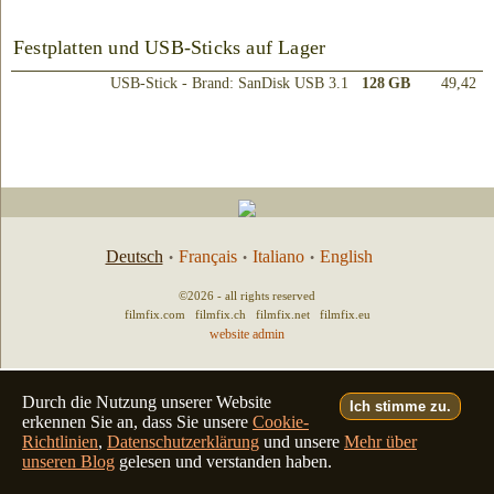
Festplatten und USB-Sticks auf Lager
USB-Stick - Brand: SanDisk USB 3.1
128 GB
49,42
Deutsch
Français
Italiano
English
•
•
•
©2026 - all rights reserved
filmfix.com
filmfix.ch
filmfix.net
filmfix.eu
website admin
Durch die Nutzung unserer Website
Ich stimme zu.
erkennen Sie an, dass Sie unsere
Cookie-
Richtlinien
,
Datenschutzerklärung
und unsere
Mehr über
unseren Blog
gelesen und verstanden haben.