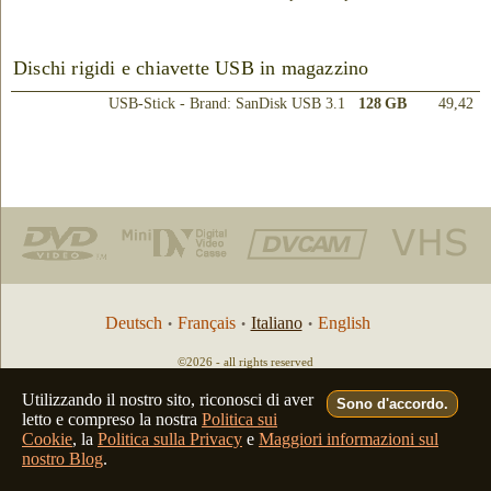
Dischi rigidi e chiavette USB in magazzino
USB-Stick - Brand: SanDisk USB 3.1
128 GB
49,42
Deutsch
Français
Italiano
English
•
•
•
©2026 - all rights reserved
filmfix.com
filmfix.ch
filmfix.net
filmfix.eu
Utilizzando il nostro sito, riconosci di aver
website admin
Sono d'accordo.
letto e compreso la nostra
Politica sui
Cookie
, la
Politica sulla Privacy
e
Maggiori informazioni sul
nostro Blog
.