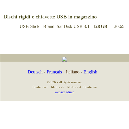
Dischi rigidi e chiavette USB in magazzino
USB-Stick - Brand: SanDisk USB 3.1
128 GB
30,65
Deutsch
Français
Italiano
English
•
•
•
©2026 - all rights reserved
filmfix.com
filmfix.ch
filmfix.net
filmfix.eu
website admin