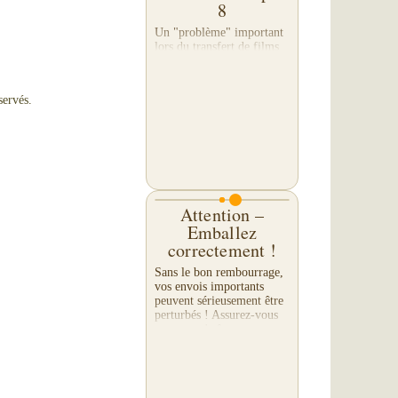
8
Un "problème" important
lors du transfert de films
est d'adapter la vitesse
originale des films
8mm/Super 8. Pour les
servés.
films 8mm classiques,
celle-ci est souvent de 16
ou 18 images par...
Attention –
Emballez
correctement !
Sans le bon rembourrage,
vos envois importants
peuvent sérieusement être
perturbés ! Assurez-vous
que votre boîte est
correctement rembourrée
et scellée avec du ruban
adhésif en haut et en...