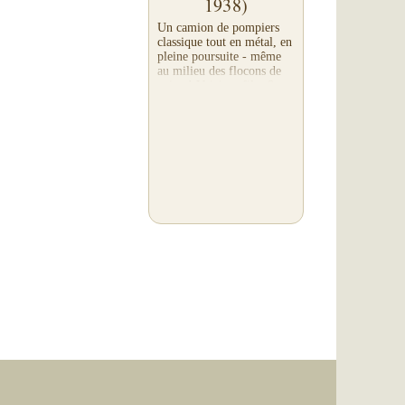
1938)
Un camion de pompiers
classique tout en métal, en
pleine poursuite - même
au milieu des flocons de
neige ! Voici un film 8mm
noir et blanc vieux de 8
décennies avec tout son
charme ... et...