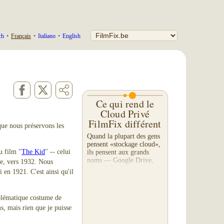
ch
•
Français
•
Italiano
•
English
Ce qui rend le
Cloud Privé
FilmFix différent
 que nous préservons les
Quand la plupart des gens
pensent «stockage cloud»,
u film "
The Kid
" -- celui
ils pensent aux grands
noms — Google Drive,
se, vers 1932. Nous
iCloud, Dropbox. Alors
i en 1921. C'est ainsi qu'il
pourquoi une entreprise de
numérisation de films
proposerait-elle son...
blématique costume de
s, mais rien que je puisse