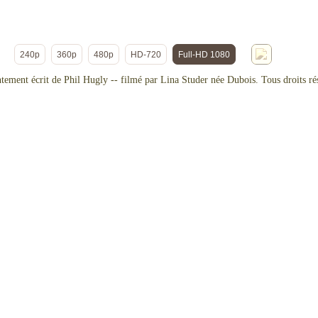
240p
360p
480p
HD-720
Full-HD 1080
entement écrit de Phil Hugly -- filmé par Lina Studer née Dubois. Tous droits ré