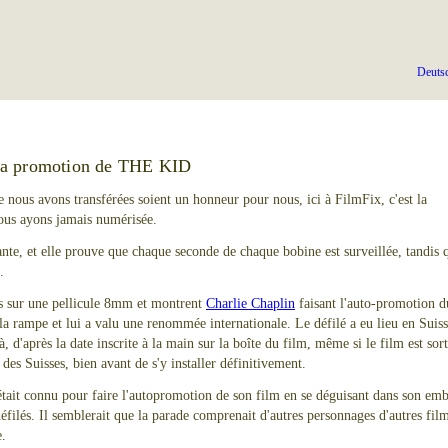
Deuts
 la promotion de THE KID
e nous avons transférées soient un honneur pour nous, ici à FilmFix, c'est la
nous ayons jamais numérisée.
sante, et elle prouve que chaque seconde de chaque bobine est surveillée, tandis
.
s sur une pellicule 8mm et montrent
Charlie Chaplin
faisant l'auto-promotion d
 la rampe et lui a valu une renommée internationale. Le défilé a eu lieu en Suis
, d'après la date inscrite à la main sur la boîte du film, même si le film est sort
es Suisses, bien avant de s'y installer définitivement.
ait connu pour faire l'autopromotion de son film en se déguisant dans son em
défilés. Il semblerait que la parade comprenait d'autres personnages d'autres film
e.