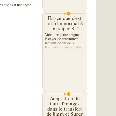
ns que c'est une façon
Est-ce que c'est
un film normal 8
ou super-8 ?
Voici une petite énigme :
Essayez de déterminer
laquelle de ces deux
bobines contient un film
normal 8 mm et laquelle
un film super-8. On peut
identifier quel type de
film est enroulé sur...
Adaptation du
taux d'images
dans le transfert
de 8mm et Super