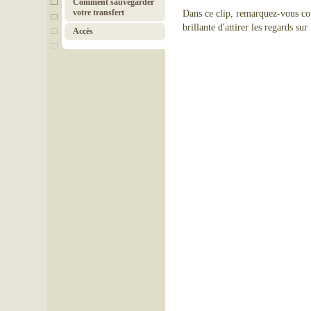
Comment sauvegarder
votre transfert
Dans ce clip, remarquez-vous com
brillante d'attirer les regards sur 
Accès