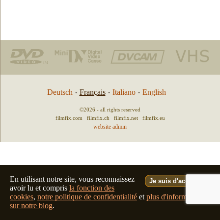
Deutsch
Français
Italiano
English
•
•
•
©2026 - all rights reserved
filmfix.com
filmfix.ch
filmfix.net
filmfix.eu
website admin
En utilisant notre site, vous reconnaissez
Je suis d'accord.
avoir lu et compris
la fonction des
cookies
,
notre politique de confidentialité
et
plus d'informations
sur notre blog
.