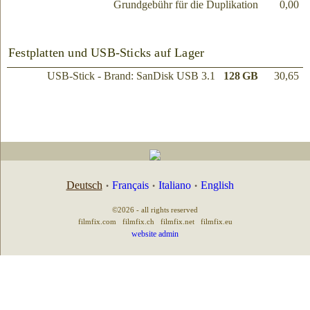
Grundgebühr für die Duplikation
0,00
Festplatten und USB-Sticks auf Lager
USB-Stick - Brand: SanDisk USB 3.1
128 GB
30,65
Deutsch
Français
Italiano
English
•
•
•
©2026 - all rights reserved
filmfix.com
filmfix.ch
filmfix.net
filmfix.eu
website admin